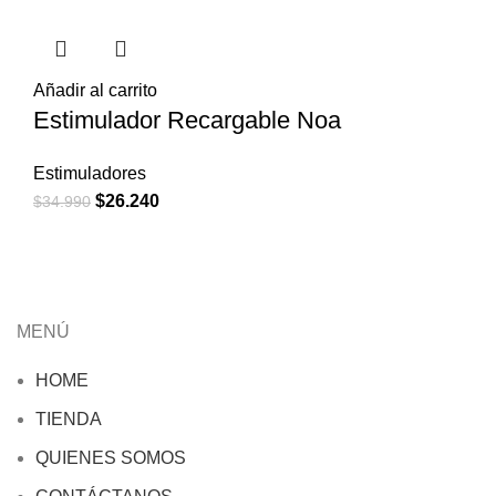
Añadir al carrito
Estimulador Recargable Noa
Estimuladores
El
El
$
26.240
$
34.990
precio
precio
original
actual
era:
es:
$34.990.
$26.240.
MENÚ
HOME
TIENDA
QUIENES SOMOS