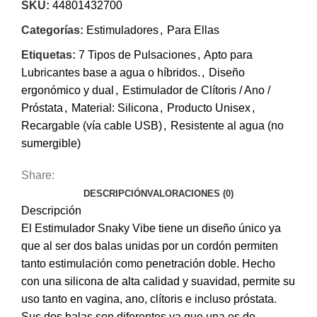
SKU:
44801432700
Categorías:
Estimuladores
,
Para Ellas
Etiquetas:
7 Tipos de Pulsaciones
,
Apto para
Lubricantes base a agua o híbridos.
,
Diseño
ergonómico y dual
,
Estimulador de Clítoris / Ano /
Próstata
,
Material: Silicona
,
Producto Unisex
,
Recargable (vía cable USB)
,
Resistente al agua (no
sumergible)
Share:
DESCRIPCIÓN
VALORACIONES (0)
Descripción
El Estimulador Snaky Vibe tiene un diseño único ya
que al ser dos balas unidas por un cordón permiten
tanto estimulación como penetración doble. Hecho
con una silicona de alta calidad y suavidad, permite su
uso tanto en vagina, ano, clítoris e incluso próstata.
Sus dos balas son diferentes ya que una es de