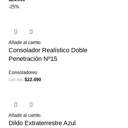
-25%
Añadir al carrito
Consolador Realístico Doble
Penetración Nº15
Consoladores
El
El
$
22.490
$
29.990
precio
precio
original
actual
era:
es:
$29.990.
$22.490.
Añadir al carrito
Dildo Extraterrestre Azul