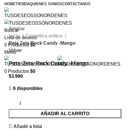
HOME
TIENDA
QUIENES SOMOS
CONTÁCTANOS
Ampliar
Buscar
Inicio
Cosmética erótica
Lista de deseos
Peta Zeta Rock Candy -Mango
0
Productos
$
0
Volver
Menu
Peta Zeta Rock Candy -Mango
0
Productos
$
0
$
3.990
6 disponibles
AÑADIR AL CARRITO
Añadir a lista