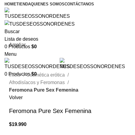
HOME
TIENDA
QUIENES SOMOS
CONTÁCTANOS
Buscar
Lista de deseos
Ampliar
0
Productos
$
0
Menu
0
Productos
$
0
Inicio
Cosmética erótica
Afrodisíacos y Feromonas
Feromona Pure Sex Femenina
Volver
Feromona Pure Sex Femenina
$
19.990