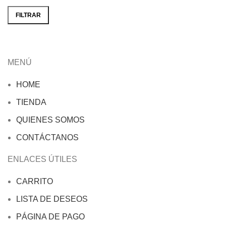
mínimo
máximo
FILTRAR
MENÚ
HOME
TIENDA
QUIENES SOMOS
CONTÁCTANOS
ENLACES ÚTILES
CARRITO
LISTA DE DESEOS
PÁGINA DE PAGO