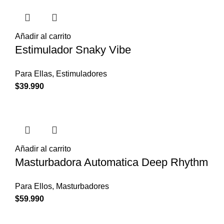
era:
es:
$34.990.
$26.240.
Añadir al carrito
Estimulador Snaky Vibe
Para Ellas
,
Estimuladores
$
39.990
Añadir al carrito
Masturbadora Automatica Deep Rhythm
Para Ellos
,
Masturbadores
$
59.990