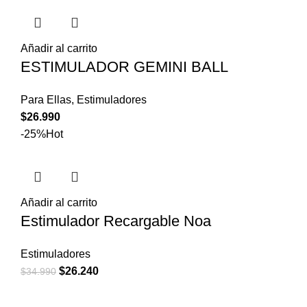
Añadir al carrito
ESTIMULADOR GEMINI BALL
Para Ellas
,
Estimuladores
$
26.990
-25%
Hot
Añadir al carrito
Estimulador Recargable Noa
Estimuladores
El
El
$
26.240
$
34.990
precio
precio
original
actual