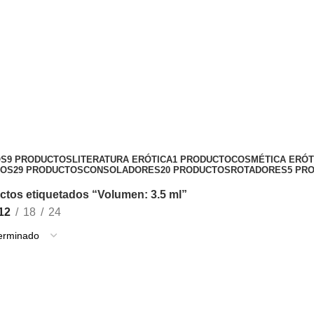
OS
9 PRODUCTOS
LITERATURA ERÓTICA
1 PRODUCTO
COSMÉTICA ERÓT
LOS
29 PRODUCTOS
CONSOLADORES
20 PRODUCTOS
ROTADORES
5 PR
ctos etiquetados “Volumen: 3.5 ml”
12
18
24