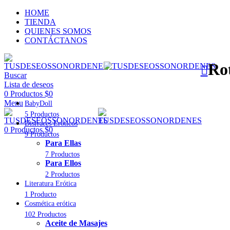
HOME
TIENDA
QUIENES SOMOS
CONTÁCTANOS
Rot
Buscar
Lista de deseos
0
Productos
$
0
Menu
BabyDoll
5 Productos
Disfraces Eróticos
0
Productos
$
0
9 Productos
Para Ellas
7 Productos
Para Ellos
2 Productos
Literatura Erótica
1 Producto
Cosmética erótica
102 Productos
Aceite de Masajes