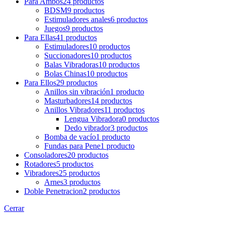
Para Ambos
24 productos
BDSM
9 productos
Estimuladores anales
6 productos
Juegos
9 productos
Para Ellas
41 productos
Estimuladores
10 productos
Succionadores
10 productos
Balas Vibradoras
10 productos
Bolas Chinas
10 productos
Para Ellos
29 productos
Anillos sin vibración
1 producto
Masturbadores
14 productos
Anillos Vibradores
11 productos
Lengua Vibradora
0 productos
Dedo vibrador
3 productos
Bomba de vacío
1 producto
Fundas para Pene
1 producto
Consoladores
20 productos
Rotadores
5 productos
Vibradores
25 productos
Arnes
3 productos
Doble Penetracion
2 productos
Cerrar