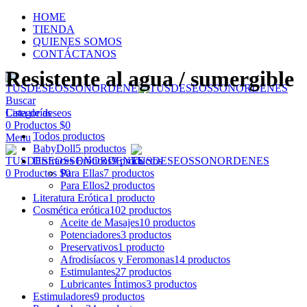
HOME
TIENDA
QUIENES SOMOS
CONTÁCTANOS
Resistente al agua / sumergible
Buscar
Categorías
Lista de deseos
0
Productos
$
0
Todos
productos
Menu
BabyDoll
5 productos
Disfraces Eróticos
9 productos
Para Ellas
7 productos
0
Productos
$
0
Para Ellos
2 productos
Literatura Erótica
1 producto
Cosmética erótica
102 productos
Aceite de Masajes
10 productos
Potenciadores
3 productos
Preservativos
1 producto
Afrodisíacos y Feromonas
14 productos
Estimulantes
27 productos
Lubricantes Íntimos
3 productos
Estimuladores
9 productos