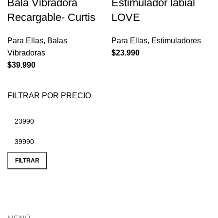
Bala Vibradora
Estimulador labial
Recargable- Curtis
LOVE
Para Ellas
,
Balas
Para Ellas
,
Estimuladores
Vibradoras
$
23.990
$
39.990
FILTRAR POR PRECIO
Precio
Precio
mínimo
máximo
FILTRAR