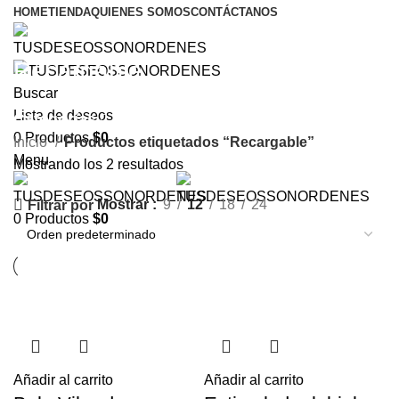
HOME
TIENDA
QUIENES SOMOS
CONTÁCTANOS
Recargable
Buscar
Lista de deseos
Categorías
0
Productos
$
0
Inicio
Productos etiquetados “Recargable”
Menu
Mostrando los 2 resultados
Mostrar
9
12
18
24
Filtrar por
0
Productos
$
0
Añadir al carrito
Añadir al carrito