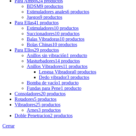
Para Ambos
24 productos
BDSM
9 productos
Estimuladores anales
6 productos
Juegos
9 productos
Para Ellas
41 productos
Estimuladores
10 productos
Succionadores
10 productos
Balas Vibradoras
10 productos
Bolas Chinas
10 productos
Para Ellos
29 productos
Anillos sin vibración
1 producto
Masturbadores
14 productos
Anillos Vibradores
11 productos
Lengua Vibradora
0 productos
Dedo vibrador
3 productos
Bomba de vacío
1 producto
Fundas para Pene
1 producto
Consoladores
20 productos
Rotadores
5 productos
Vibradores
25 productos
Arnes
3 productos
Doble Penetracion
2 productos
Cerrar