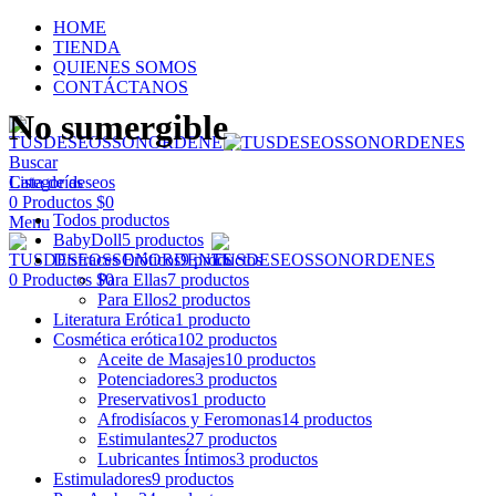
HOME
TIENDA
QUIENES SOMOS
CONTÁCTANOS
No sumergible
Buscar
Categorías
Lista de deseos
0
Productos
$
0
Todos
productos
Menu
BabyDoll
5 productos
Disfraces Eróticos
9 productos
Para Ellas
7 productos
0
Productos
$
0
Para Ellos
2 productos
Literatura Erótica
1 producto
Cosmética erótica
102 productos
Aceite de Masajes
10 productos
Potenciadores
3 productos
Preservativos
1 producto
Afrodisíacos y Feromonas
14 productos
Estimulantes
27 productos
Lubricantes Íntimos
3 productos
Estimuladores
9 productos