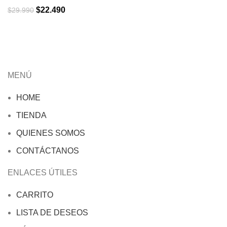
El
El
$
22.490
$
29.990
precio
precio
original
actual
era:
es:
$29.990.
$22.490.
MENÚ
HOME
TIENDA
QUIENES SOMOS
CONTÁCTANOS
ENLACES ÚTILES
CARRITO
LISTA DE DESEOS