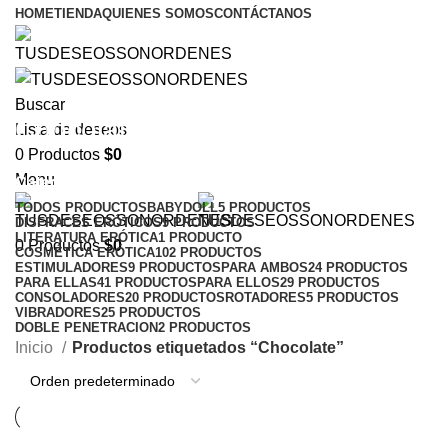
HOME
TIENDA
QUIENES SOMOS
CONTÁCTANOS
Buscar
Chocolate
Lista de deseos
0
Productos
$
0
Menu
Categorías
TODOS
PRODUCTOS
BABYDOLL
5 PRODUCTOS
DISFRACES ERÓTICOS
9 PRODUCTOS
LITERATURA ERÓTICA
1 PRODUCTO
0
Productos
$
0
COSMÉTICA ERÓTICA
102 PRODUCTOS
ESTIMULADORES
9 PRODUCTOS
PARA AMBOS
24 PRODUCTOS
PARA ELLAS
41 PRODUCTOS
PARA ELLOS
29 PRODUCTOS
CONSOLADORES
20 PRODUCTOS
ROTADORES
5 PRODUCTOS
VIBRADORES
25 PRODUCTOS
DOBLE PENETRACION
2 PRODUCTOS
Inicio
Productos etiquetados “Chocolate”