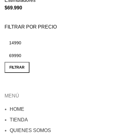
Estimuladores
$
69.990
FILTRAR POR PRECIO
Precio
Precio
mínimo
máximo
FILTRAR
MENÚ
HOME
TIENDA
QUIENES SOMOS