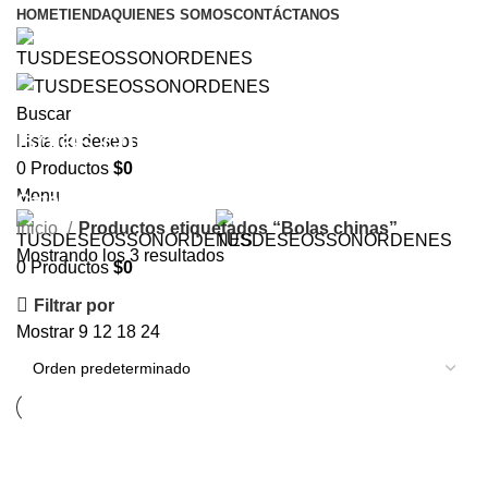
HOME
TIENDA
QUIENES SOMOS
CONTÁCTANOS
Buscar
Bolas chinas
Lista de deseos
0
Productos
$
0
Menu
Categorías
Inicio
Productos etiquetados “Bolas chinas”
Mostrando los 3 resultados
0
Productos
$
0
Filtrar por
Mostrar
9
12
18
24